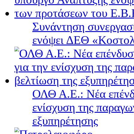
Συνάντηση συνεργασί
ενόψει ΔΕΘ «Κοστολ
ΟΛΘ Α.Ε.: Νέα επένδ
ενίσχυση της παραγω
εξυπηρέτησης