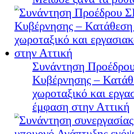
Συνάντηση Προέδρου
Κυβέρνησης – Κατάθε
χωροταξικό και εργα
έμφαση στην Αττική