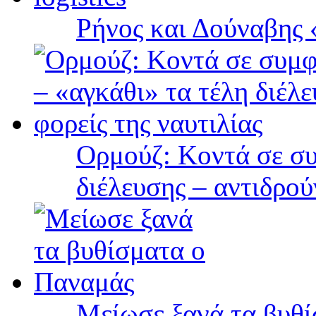
Ρήνος και Δούναβης «
Ορμούζ: Κοντά σε συ
διέλευσης – αντιδρού
Μείωσε ξανά τα βυθ