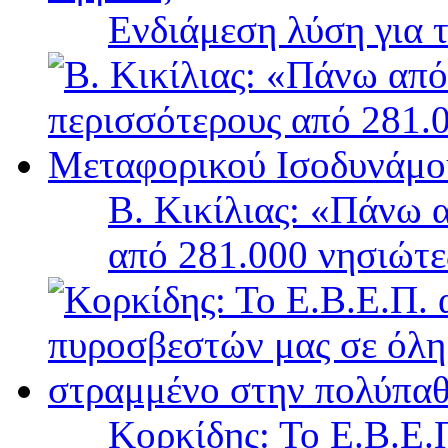
Ενδιάμεση λύση για 
Β. Κικίλιας: «Πάνω 
από 281.000 νησιώτ
Κορκίδης: Το Ε.Β.Ε.Π