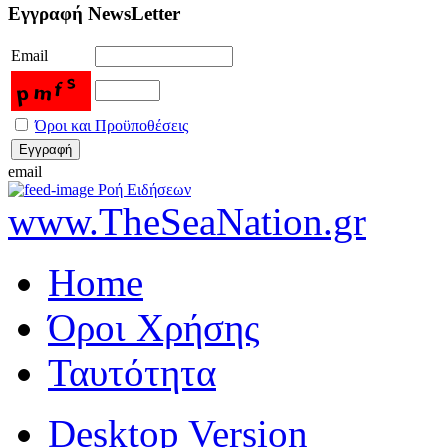
Εγγραφή NewsLetter
Email
Όροι και Προϋποθέσεις
email
Ροή Ειδήσεων
www.TheSeaNation.gr
Home
Όροι Χρήσης
Ταυτότητα
Desktop Version