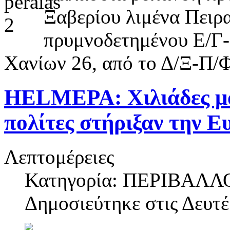
Ξαβερίου λιμένα Πειρα
πρυμνοδετημένου Ε/
Χανίων 26, από το Δ/Ξ-Π
HELMEPA: Χιλιάδες μα
πολίτες στήριξαν την 
Λεπτομέρειες
Κατηγορία: ΠΕΡΙΒΑΛΛ
Δημοσιεύτηκε στις
Δευτέ