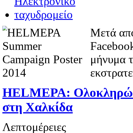
Μετά από
Faceboo
μήνυμα τ
εκστρατε
HELMEPA: Ολοκληρώθη
στη Χαλκίδα
Λεπτομέρειες