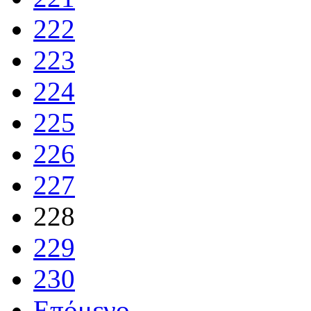
222
223
224
225
226
227
228
229
230
Επόμενο