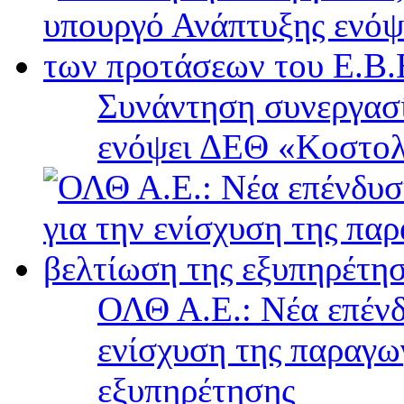
Συνάντηση συνεργασί
ενόψει ΔΕΘ «Κοστολ
ΟΛΘ Α.Ε.: Νέα επένδ
ενίσχυση της παραγω
εξυπηρέτησης