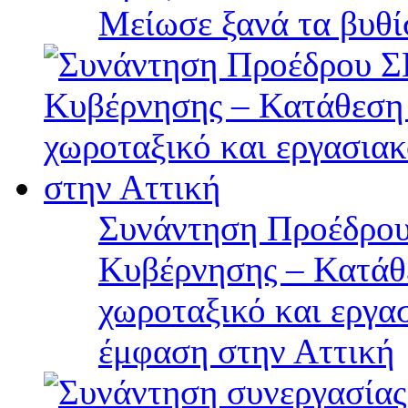
Μείωσε ξανά τα βυθ
Συνάντηση Προέδρου
Κυβέρνησης – Κατάθε
χωροταξικό και εργα
έμφαση στην Αττική