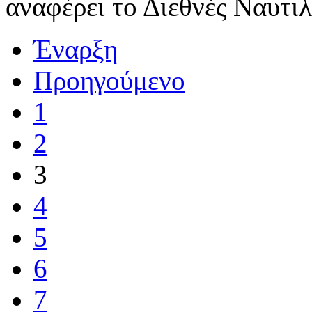
αναφέρει το Διεθνές Ναυτι
Έναρξη
Προηγούμενο
1
2
3
4
5
6
7