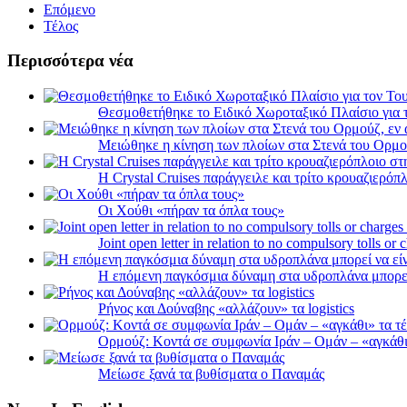
Επόμενο
Τέλος
Περισσότερα νέα
Θεσμοθετήθηκε το Ειδικό Χωροταξικό Πλαίσιο για 
Μειώθηκε η κίνηση των πλοίων στα Στενά του Ορμο
Η Crystal Cruises παράγγειλε και τρίτο κρουαζιερόπλ
Οι Χούθι «πήραν τα όπλα τους»
Joint open letter in relation to no compulsory tolls or
Η επόμενη παγκόσμια δύναμη στα υδροπλάνα μπορε
Ρήνος και Δούναβης «αλλάζουν» τα logistics
Ορμούζ: Κοντά σε συμφωνία Ιράν – Ομάν – «αγκάθι» 
Μείωσε ξανά τα βυθίσματα ο Παναμάς