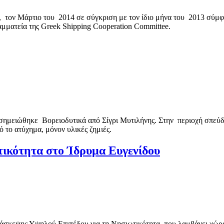
 τον Μάρτιο του 2014 σε σύγκριση με τον ίδιο μήνα του 2013 σύμφω
αμματεία της Greek Shipping Cooperation Committee.
σημειώθηκε Βορειοδυτικά από Σίγρι Μυτιλήνης. Στην περιοχή σπεύδ
 το ατύχημα, μόνον υλικές ζημιές.
ικότητα στο Ίδρυμα Ευγενίδου
άσκεψης Υψηλού Επιπέδου για τη Νησιωτικότητα, που λαμβάνει χώρ