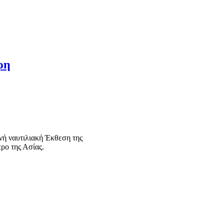
ρη
νή ναυτιλιακή Έκθεση της
τρο της Ασίας.