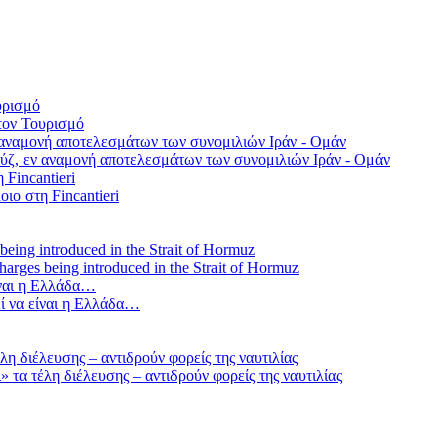
τον Τουρισμό
ύζ, εν αναμονή αποτελεσμάτων των συνομιλιών Ιράν - Ομάν
οιο στη Fincantieri
 charges being introduced in the Strait of Hormuz
ί να είναι η Ελλάδα…
τα τέλη διέλευσης – αντιδρούν φορείς της ναυτιλίας