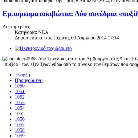
οποία θα πραγματοποιηθεί την Τρίτη 8 Απριλίου 2014, στην αίθουσα
Εμπορευματοκιβώτια: Δύο συνέδρια «πυξί
Λεπτομέρειες
Κατηγορία: NEA
Δημοσιεύτηκε στις
Πέμπτη, 03 Απριλίου 2014 17:14
Δύο Συνέδρια, αυτό του Αμβούργου στις 9 και 10 
«πυξίδα» των εξελίξεων γύρω από το σύνολο των θεμάτων που αφο
Έναρξη
Προηγούμενο
1050
1051
1052
1053
1054
1055
1056
1057
1058
1059