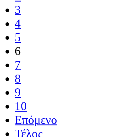
3
4
5
6
7
8
9
10
Επόμενο
Τέλος