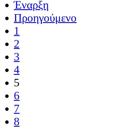
Έναρξη
Προηγούμενο
1
2
3
4
5
6
7
8