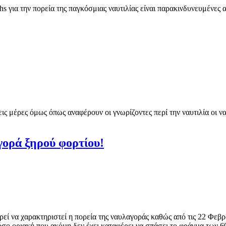
hs για την πορεία της παγκόσμιας ναυτιλίας είναι παρακινδυνευμένες 
εις μέρες όμως όπως αναφέρουν οι γνωρίζοντες περί την ναυτιλία οι 
γορά ξηρού φορτίου!
εί να χαρακτηριστεί η πορεία της ναυλαγοράς καθώς από τις 22 Φεβρ
τόσο οριακή που ακόµη δεν έχει καταφέρει να σπάσει το φράγµα των 