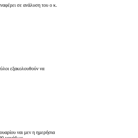
αναφέρει σε ανάλυση του ο κ.
ναύλοι εξακολουθούν να
ουαρίου ναι µεν η ηµερήσια
600 µονάδων.