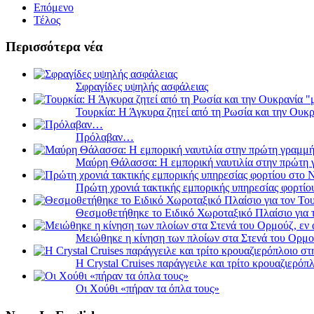
Επόμενο
Τέλος
Περισσότερα νέα
Σφραγίδες υψηλής ασφάλειας
Τουρκία: Η Άγκυρα ζητεί από τη Ρωσία και την Ουκ
Πρόλαβαν…
Μαύρη Θάλασσα: Η εμπορική ναυτιλία στην πρώτη 
Πρώτη χρονιά τακτικής εμπορικής υπηρεσίας φορτί
Θεσμοθετήθηκε το Ειδικό Χωροταξικό Πλαίσιο για 
Μειώθηκε η κίνηση των πλοίων στα Στενά του Ορμο
Η Crystal Cruises παράγγειλε και τρίτο κρουαζιερόπλ
Οι Χούθι «πήραν τα όπλα τους»