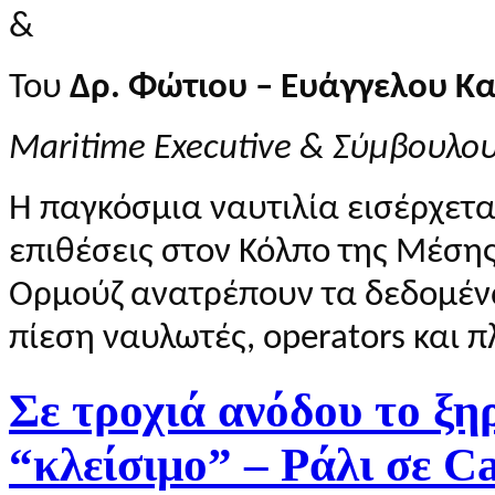
&
Του
Δρ. Φώτιου – Ευάγγελου Κ
Maritime Executive & Σύμβουλο
Η παγκόσμια ναυτιλία εισέρχετ
επιθέσεις στον Κόλπο της Μέσης
Ορμούζ ανατρέπουν τα δεδομένα
πίεση ναυλωτές, operators και π
Σε τροχιά ανόδου το ξηρ
“κλείσιμο” – Ράλι σε C