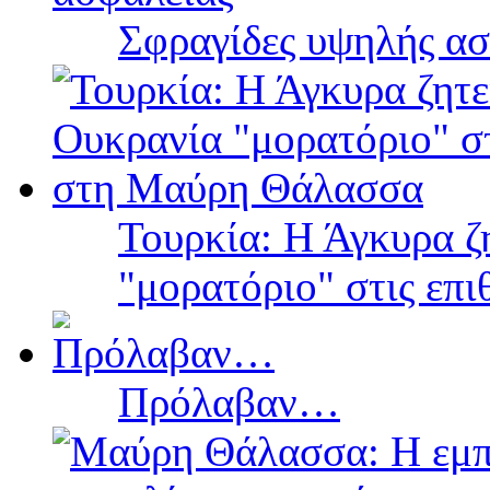
Σφραγίδες υψηλής ασ
Τουρκία: Η Άγκυρα ζ
"μορατόριο" στις επ
Πρόλαβαν…