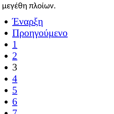
μεγέθη πλοίων.
Έναρξη
Προηγούμενο
1
2
3
4
5
6
7