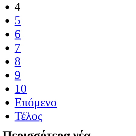
4
5
6
7
8
9
10
Επόμενο
Τέλος
Περισσότερα νέα