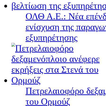
ΟΛΘ Α.Ε.: Νέα επένδ
ενίσχυση της παραγω
εξυπηρέτησης
Πετρελαιοφόρο δεξαμ
του Ορμούζ