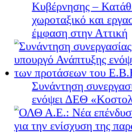
Κυβέρνησης – Κατάθε
χωροταξικό και εργα
έμφαση στην Αττική
Συνάντηση συνεργασί
ενόψει ΔΕΘ «Κοστολ