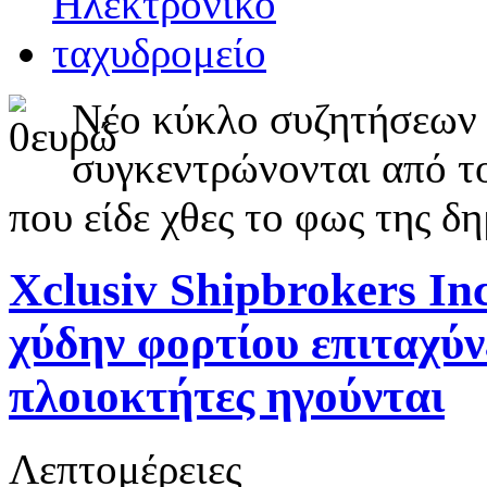
Νέο κύκλο συζητήσεων 
συγκεντρώνονται από τ
που είδε χθες το φως της δ
Xclusiv Shipbrokers In
χύδην φορτίου επιταχύν
πλοιοκτήτες ηγούνται
Λεπτομέρειες