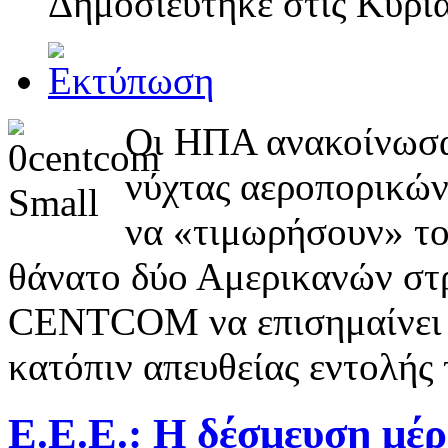
Δημοσιεύτηκε στις
Κυρια
Οι ΗΠΑ ανακοίνωσα
νύχτας αεροπορικών
να «τιμωρήσουν» το
θάνατο δύο Αμερικανών στρ
CENTCOM να επισημαίνει ό
κατόπιν απευθείας εντολής
Ε.Ε.Ε.: Η δέσμευση μέ