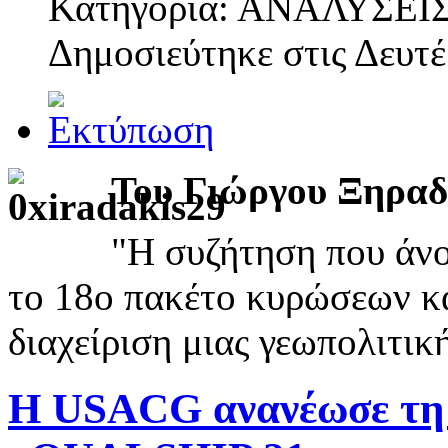
Κατηγορία: ΑΝΑΛΥΣΕΙ
Δημοσιεύτηκε στις
Δευτέ
Του Γιώργου Ξηρα
"Η συζήτηση που άν
το 18ο πακέτο κυρώσεων κα
διαχείριση μιας γεωπολιτικ
H USACG ανανέωσε τη 