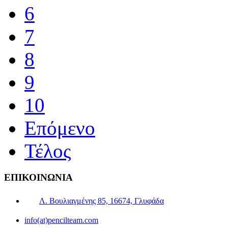
6
7
8
9
10
Επόμενο
Τέλος
ΕΠΙΚΟΙΝΩΝΙΑ
Λ. Βουλιαγμένης 85, 16674, Γλυφάδα
info(at)pencilteam.com