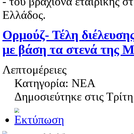
- του βραχίονα εταιρικής 
Ελλάδος.
Ορμούζ- Τέλη διέλευση
με βάση τα στενά της 
Λεπτομέρειες
Κατηγορία: NEA
Δημοσιεύτηκε στις
Τρίτη