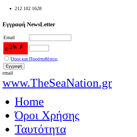
212 102 1628
Εγγραφή NewsLetter
Email
Όροι και Προϋποθέσεις
email
www.TheSeaNation.gr
Home
Όροι Χρήσης
Ταυτότητα