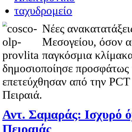
Νέες ανακατατάξεις
Μεσογείου, όσον α
παγκόσμια κλίμακα
δημοσιοποίησε προσφάτως 
επετεύχθησαν από την PCT 
Πειραιά.
Αντ. Σαμαράς: Ισχυρό 
Πειραιάς