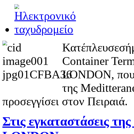
Κατέπλευσεσήμ
Container Ter
LONDON, που ε
της Medittera
προσεγγίσει στον Πειραιά.
Στις εγκαταστάσεις τη