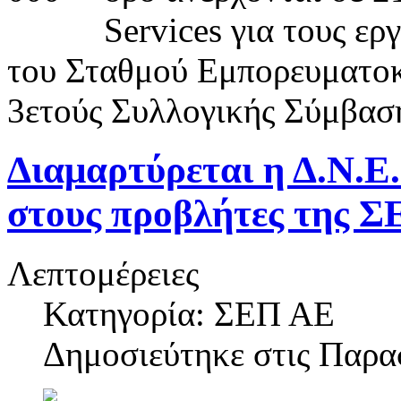
Services για τους ερ
του Σταθμού Εμπορευματοκι
3ετούς Συλλογικής Σύμβασ
Διαμαρτύρεται η Δ.Ν.Ε.
στους προβλήτες της Σ
Λεπτομέρειες
Κατηγορία: ΣΕΠ ΑΕ
Δημοσιεύτηκε στις
Παρασ