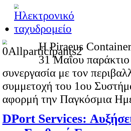
Η Piraeus Containe
31 Μαΐου παράκτιο
συνεργασία με τον περιβαλλ
συμμετοχή του 1ου Συστήμ
αφορμή την Παγκόσμια Ημέρ
DPort Services: Αυξήσε