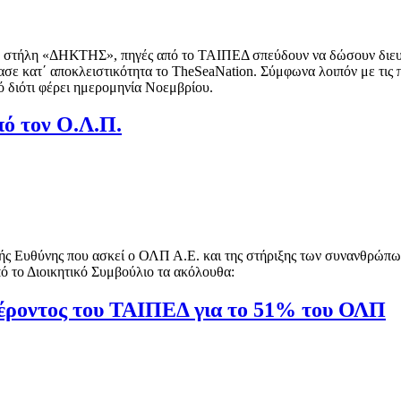
ην στήλη «ΔΗΚΤΗΣ», πηγές από το ΤΑΙΠΕΔ σπεύδουν να δώσουν διευκ
ε κατ΄ αποκλειστικότητα το TheSeaNation. Σύμφωνα λοιπόν με τις π
ιό διότι φέρει ημερομηνία Νοεμβρίου.
πό τον Ο.Λ.Π.
κής Ευθύνης που ασκεί ο ΟΛΠ Α.Ε. και της στήριξης των συνανθρώπων
ό το Διοικητικό Συμβούλιο τα ακόλουθα:
οντος του ΤΑΙΠΕΔ για το 51% του ΟΛΠ