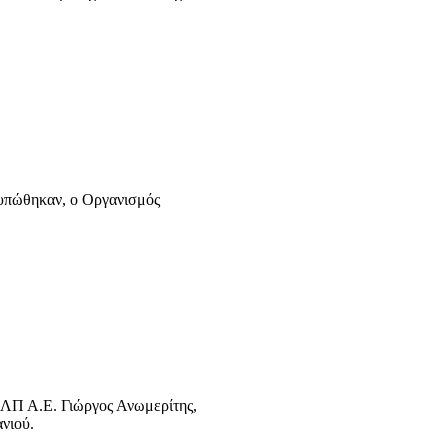
ατυπώθηκαν, ο Οργανισμός
 ΟΛΠ Α.Ε. Γιώργος Ανωμερίτης,
νιού.