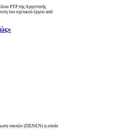
μίλου PTP της Αργεντινής
θεση του σχετικού έργου από
ιώς»
 Ένωση ναυτών (ΠΕΝΕΝ) η οποία