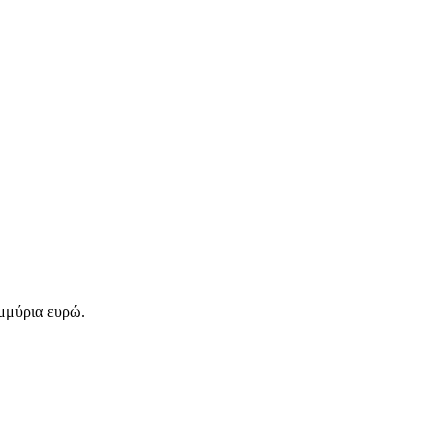
ομμύρια ευρώ.