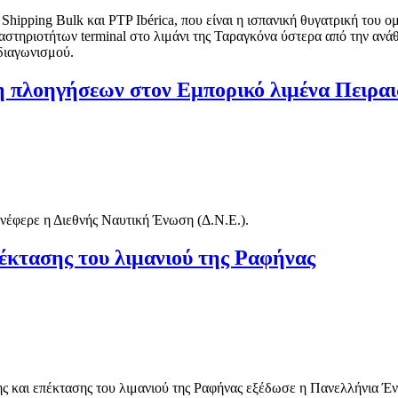
pping Bulk και PTP Ibérica, που είναι η ισπανική θυγατρική του ο
στηριοτήτων terminal στο λιμάνι της Ταραγκόνα ύστερα από την ανά
 διαγωνισμού.
ση πλοηγήσεων στον Εμπορικό λιμένα Πειρα
νέφερε η Διεθνής Ναυτική Ένωση (Δ.Ν.Ε.).
έκτασης του λιμανιού της Ραφήνας
σης και επέκτασης του λιμανιού της Ραφήνας εξέδωσε η Πανελλήνια