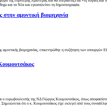
χώρο της ευρύτερης Αριστεράς και θα υπερασπίζεται «τη λογική και το
ega και τα Νέα και εγκαταλείπει τη δημοσιογραφία.
ς στην αμυντική βιομηχανία
ης αμυντικής βιομηχανίας, επικεντρώθηε η συζήτηση των υπουργών Ε
 Κουμουτσάκος
ναι ο ευρωβουλευτής της ΝΔ Γιώργος Κουμουτσάκος, όπως αποφασίστη
ημειώνεται ότι ο κ. Κουμουτσάκος είχε εκλεγεί από τους συναδέλφ