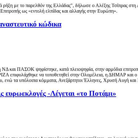
ά ρήξη με το παρελθόν της Ελλάδας", δήλωσε ο Αλέξης Τσίπρας στη
 Επιτροπής ως «εντολή ελπίδας και αλλαγής στην Ευρώπη».
αναστευτικό κώδικα
ξη ΝΔ και ΠΑΣΟΚ ψηφίστηκε, κατά πλειοψηφία, στην αρμόδια επιτροπ
ΥΡΙΖΑ επιφυλάχθηκε να τοποθετηθεί στην Ολομέλεια, η ΔΗΜΑΡ και 
υ, ενώ τα υπόλοιπα κόμματα, Ανεξάρτητοι Έλληνες, Χρυσή Αυγή και
ς ευρωεκλογές -Λέγεται «το Ποτάμι»