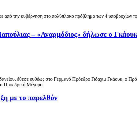
θηκε από την κυβέρνηση στο πολύπλοκο πρόβλημα των 4 υποβρυχίων π
απούλιας – «Αναρμόδιος» δήλωσε ο Γκάου
δανείου, έθεσε ευθέως στο Γερμανό Πρόεδρο Γιόαχιμ Γκάουκ, ο Πρό
στο Προεδρικό Μέγαρο.
ξη με το παρελθόν