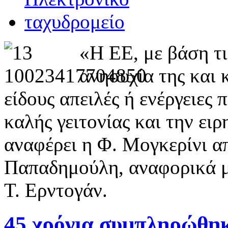
«Η ΕΕ, με βάση τι
ανησυχία της και 
είδους απειλές ή ενέργειες 
καλής γειτονίας και την ει
αναφέρει η Φ. Μογκερίνι α
Παπαδημούλη, αναφορικά μ
Τ. Ερντογάν.
45 χρόνια συμπληρώθηκ