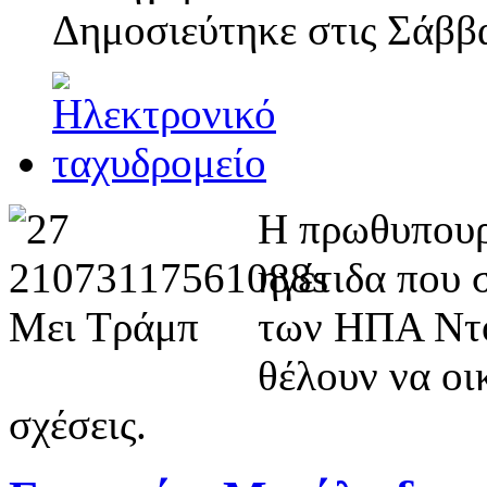
Δημοσιεύτηκε στις
Σάββα
Η πρωθυπουργ
ηγέτιδα που 
των ΗΠΑ Ντό
θέλουν να οι
σχέσεις.