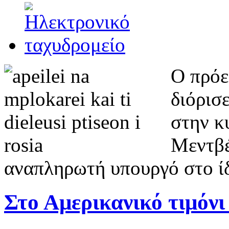
Ο πρόε
διόρισ
στην κ
Μεντβέ
αναπληρωτή υπουργό στο ίδ
Στο Αμερικανικό τιμόν