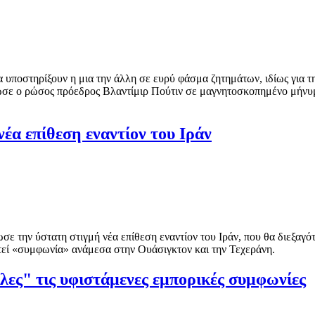
να υποστηρίξουν η μια την άλλη σε ευρύ φάσμα ζητημάτων, ιδίως για τ
βαίωσε ο ρώσος πρόεδρος Βλαντίμιρ Πούτιν σε μαγνητοσκοπημένο μήν
έα επίθεση εναντίον του Ιράν
ε την ύστατη στιγμή νέα επίθεση εναντίον του Ιράν, που θα διεξαγότ
στεί «συμφωνία» ανάμεσα στην Ουάσιγκτον και την Τεχεράνη.
ς" τις υφιστάμενες εμπορικές συμφωνίες