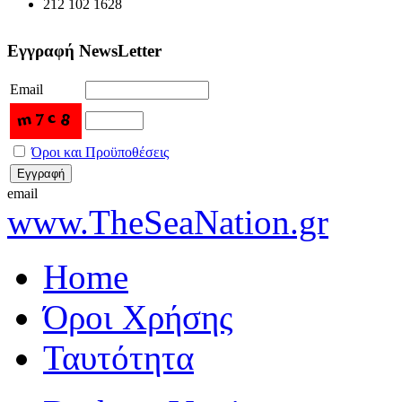
212 102 1628
Εγγραφή NewsLetter
Email
Όροι και Προϋποθέσεις
email
www.TheSeaNation.gr
Home
Όροι Χρήσης
Ταυτότητα