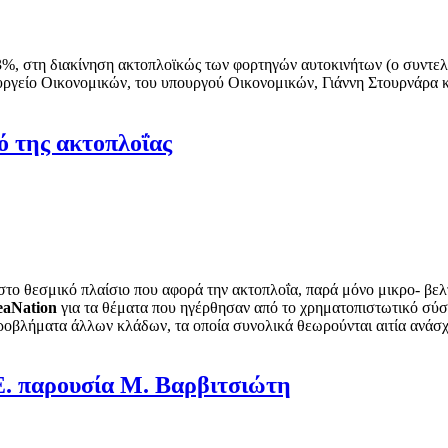
%, στη διακίνηση ακτοπλοϊκώς των φορτηγών αυτοκινήτων (ο συντελ
ουργείο Οικονομικών, του υπουργού Οικονομικών, Γιάννη Στουρνάρα κ
ό της ακτοπλοΐας
 στο θεσμικό πλαίσιο που αφορά την ακτοπλοΐα, παρά μόνο μικρο- βε
eaNation
για τα θέματα που ηγέρθησαν από το χρηματοπιστωτικό σύσ
προβλήματα άλλων κλάδων, τα οποία συνολικά θεωρούνται αιτία ανάσ
Ε. παρουσία Μ. Βαρβιτσιώτη