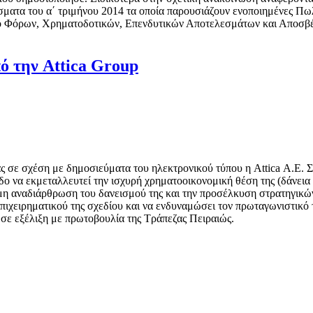
σματα του α΄ τριμήνου 2014 τα οποία παρουσιάζουν ενοποιημένες Πω
ς προ Φόρων, Χρηματοδοτικών, Επενδυτικών Αποτελεσμάτων και Απο
ό την Attica Group
ς σε σχέση με δημοσιεύματα του ηλεκτρονικού τύπου η Attica Α.Ε. 
ίοδο να εκμεταλλευτεί την ισχυρή χρηματοοικονομική θέση της (δάνει
σμη αναδιάρθρωση του δανεισμού της και την προσέλκυση στρατηγικ
ιχειρηματικού της σχεδίου και να ενδυναμώσει τον πρωταγωνιστικό τ
σε εξέλιξη με πρωτοβουλία της Τράπεζας Πειραιώς.