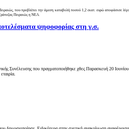
Πειραιώς, που προβλέπει την άμεση καταβολή ποσού 1,2 εκατ. ευρώ αποφάσισε λίγο
 Τράπεζας Πειραιώς η ΝΕΛ.
τελέσματα ψηφοφορίας στη γ.σ.
νικής Συνέλευσης που πραγματοποιήθηκε χθες Παρασκευή 20 Ιουνίου 
εταιρία.
που δημοσιοποίησε. Ειδικότερα στην σχετική ανακοίνωση αναφέροντα